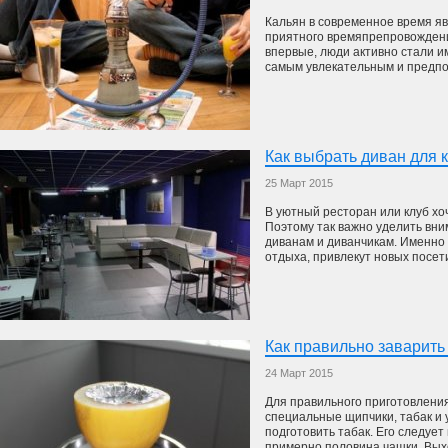
Кальян в современное время я
приятного времяпрепровождени
впервые, люди активно стали и
самым увлекательным и предпоч
Как выбрать диван для 
25 Март 2015
В уютный ресторан или клуб хо
Поэтому так важно уделить вни
диванам и диванчикам. Именно 
отдыха, привлекут новых посети
Как правильно заварить
24 Март 2015
Для правильного приготовлени
специальные щипчики, табак и 
подготовить табак. Его следует
примерно половина чашки. Выход