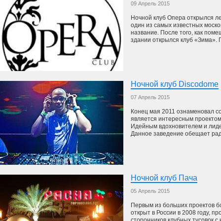
09 Апрель 2015
Ночной клуб Опера открылся ле
один из самых известных моско
название. После того, как пом
здании открылся клуб «Зима». По
Ночной клуб Discodome
07 Апрель 2015
Конец мая 2011 ознаменовал со
является интересным проектом
Идейным вдохновителем и лиде
Данное заведение обещает радо
Ночной клуб Пача
05 Апрель 2015
Первым из больших проектов б
открыт в России в 2008 году, п
сторонников клубных тусовок с