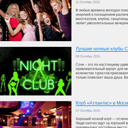
11 Октябрь 2015
В любые времена молодое поко
энергией и посещением различ
кинотеатров, клубов, танцпло
любит увеселительные вечеринк
Лучшие ночные клубы С
09 Октябрь 2015
Сочи – это по-настоящему удив
привлекательный курорт для м
количество туристов приезжают
только пожелает ваша душа. Ве
Клуб «Атлантис» в Моск
07 Октябрь 2015
Хороший ночной клуб — отличн
Люди охотно идут за хорошей 
рекомендуют достойные места 