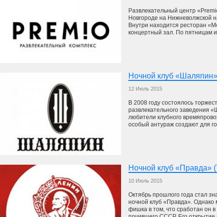
Развлекательный центр «Premi
Новгороде на Нижневолжской н
Внутри находится ресторан «Mo
концертный зал. По пятницам и 
Ночной клуб «Шаляпин»
12 Июль 2015
В 2008 году состоялось торжес
развлекательного заведения «Ш
любители клубного времяпрово
особый антураж создают для го
Ночной клуб «Правда» (
10 Июль 2015
Октябрь прошлого года стал зн
ночной клуб «Правда». Однако 
фишка в том, что сработан он в
почившего СССР. Его открытие р