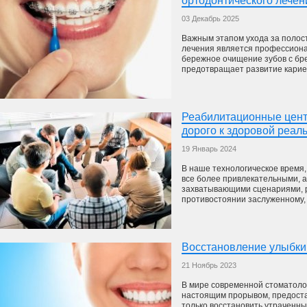
ортодонтического лечен
03 Декабрь 2025
Важным этапом ухода за полост
лечения является профессиона
бережное очищение зубов с бр
предотвращает развитие кариеса
Реабилитационные цент
дорого к здоровой реал
19 Январь 2024
В наше технологическое время,
все более привлекательными, 
захватывающими сценариями, р
противостоянии заслуженному, н
Восстановление улыбки 
21 Ноябрь 2023
В мире современной стоматоло
настоящим прорывом, предост
только восстановить утраченные