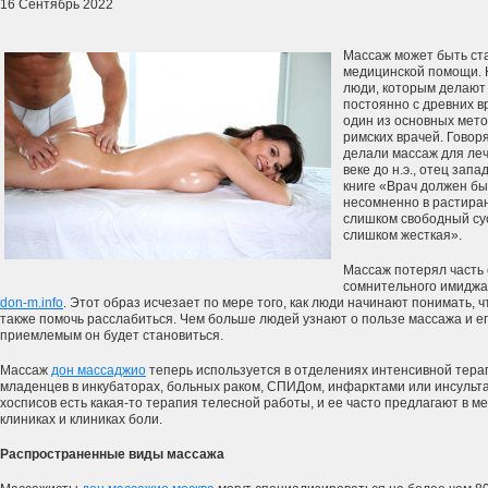
16 Сентябрь 2022
Массаж может быть ст
медицинской помощи. 
люди, которым делают
постоянно с древних в
один из основных мето
римских врачей. Говор
делали массаж для леч
веке до н.э., отец зап
книге «Врач должен бы
несомненно в растира
слишком свободный сус
слишком жесткая».
Массаж потерял часть 
сомнительного имиджа
don-m.info
. Этот образ исчезает по мере того, как люди начинают понимать, ч
также помочь расслабиться. Чем больше людей узнают о пользе массажа и ег
приемлемым он будет становиться.
Массаж
дон массаджио
теперь используется в отделениях интенсивной терап
младенцев в инкубаторах, больных раком, СПИДом, инфарктами или инсульт
хосписов есть какая-то терапия телесной работы, и ее часто предлагают в м
клиниках и клиниках боли.
Распространенные виды массажа