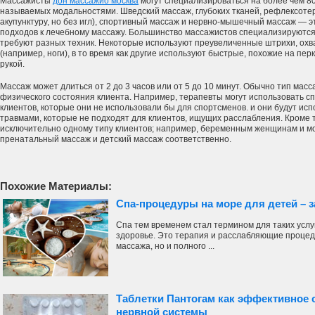
Массажисты
дон массажио москва
могут специализироваться на более чем 8
называемых модальностями. Шведский массаж, глубоких тканей, рефлексотер
акупунктуру, но без игл), спортивный массаж и нервно-мышечный массаж — э
подходов к лечебному массажу. Большинство массажистов специализируются
требуют разных техник. Некоторые используют преувеличенные штрихи, охв
(например, ноги), в то время как другие используют быстрые, похожие на пе
рукой.
Массаж может длиться от 2 до 3 часов или от 5 до 10 минут. Обычно тип мас
физического состояния клиента. Например, терапевты могут использовать 
клиентов, которые они не использовали бы для спортсменов. и они будут исп
травмами, которые не подходят для клиентов, ищущих расслабления. Кроме 
исключительно одному типу клиентов; например, беременным женщинам и 
пренатальный массаж и детский массаж соответственно.
Похожие Материалы:
Спа-процедуры на море для детей – з
Спа тем временем стал термином для таких услуг
здоровье. Это терапия и расслабляющие процеду
массажа, но и полного ...
Таблетки Пантогам как эффективное 
нервной системы