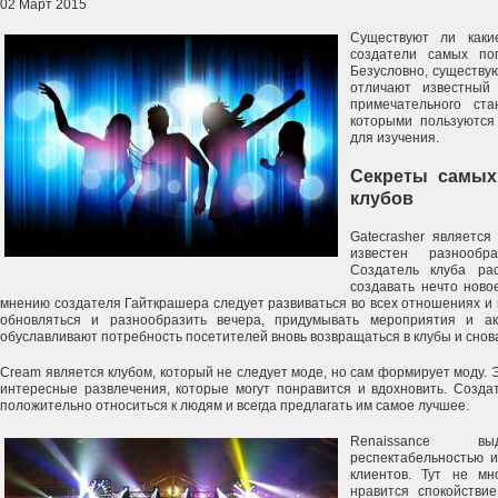
02 Март 2015
Существуют ли каки
создатели самых п
Безусловно, существу
отличают известны
примечательного ста
которыми пользуются
для изучения.
Секреты самых
клубов
Gatecrasher являетс
известен разнооб
Создатель клуба рас
создавать нечто ново
мнению создателя Гайткрашера следует развиваться во всех отношениях и 
обновляться и разнообразить вечера, придумывать мероприятия и а
обуславливают потребность посетителей вновь возвращаться в клубы и снова
Cream является клубом, который не следует моде, но сам формирует моду. 
интересные развлечения, которые могут понравится и вдохновить. Созда
положительно относиться к людям и всегда предлагать им самое лучшее.
Renaissance в
респектабельностью 
клиентов. Тут не мн
нравится спокойстви