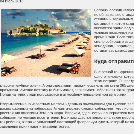
04 Июль 2016
Вопреки сложившемуся 
не обязательно станд
стенами и зеркальным
где зимой и летом каж
веселятся прямо под 
условия позволяют им 
времен года. Если тако
смело собирайте вещи 
чемоданов, например,
оставит вас равнодуш
Куда отправит
Вне всякой конкуренци
одного человека, кото
этом острове. Он пред
классику клубной жизни. А она здесь кипит практически круглые сутки 365 дне
праздники. Именно поэтому (а быть может, зависимость обратная) поток тур
Попав на пляж, люди погружаются в атмосферу перманентной вечеринки.
Вторым всемирно известным местом, идеально подходящим для тусовок, явл
расположенный на побережье Атлантического океана, соблазняет миллионы 
расстояния половины Земного шара. Впрочем, здесь есть и альтернатива п
собирают не меньше посетителей. Если вам удастся попасть на такое меропр
как ребенок, впервые увидевший настоящий флорариум купить который мож
заведения принимают и знаменитостей.