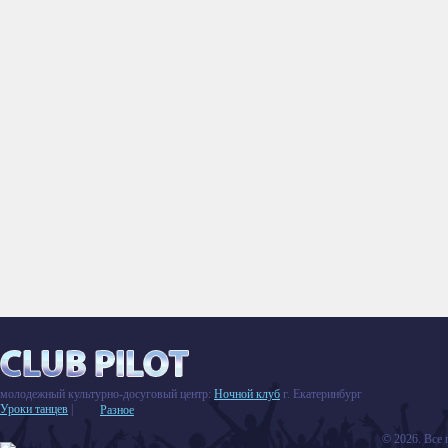
молодежный культурно-досуговый центр:
Ночной клуб
г. Екатеринбург
Уроки танцев
|
Разное
© 2026. Все