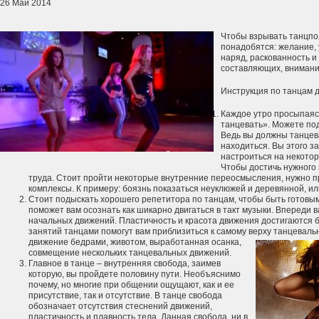
26 Май 2014
Чтобы взрывать танцпол
понадобятся: желание, 
наряд, раскованность и
составляющих, внимани
Инструкция по танцам д
Каждое утро просыпаясь
танцевать». Можете под
Ведь вы должны танцева
находиться. Вы этого з
настроиться на некоторы
Чтобы достичь нужного
труда. Стоит пройти некоторые внутренние переосмысления, нужно п
комплексы. К примеру: боязнь показаться неуклюжей и деревянной, и
Стоит подыскать хорошего репетитора по танцам, чтобы быть готовым
поможет вам осознать как шикарно двигаться в такт музыки. Впереди 
начальных движений. Пластичность и красота движения достигаются 
занятий танцами помогут вам приблизиться к самому верху
танцевально
движение бедрами, животом, выработанная осанка,
совмещение нескольких танцевальных движений.
Главное в танце – внутренняя свобода, заимев
которую, вы пройдете половину пути. Необъяснимо
почему, но многие при общении ощущают, как и ее
присутствие, так и отсутствие. В танце свобода
обозначает отсутствия стеснений движений,
пластичность и плавность тела. Данная свобода, ни в