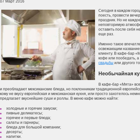
07 Март 2016
Сегодня в каждом горо
поесть, провести вече
праздник. Но не каждо
неповторимую атмосфе
оставить после себя 
еще раз.
Именно такое впечатле
освежающим названием
клиенту. В кафе-бар «
кофе или пообедать, а
свадьбы
или другого т
Необычайная ку
В кафе-бар «Мята» все
и преобладают мексиканские блюда, но поклонникам традиционной европейско
кому не вкусу европейская и мексиканская кухня, или просто захотелось немн
предлагает вкуснейшие суши и роллы. В меню кафе можно найти:
холодные и горячие закуски;
пивные деликатесы;
горячее и первые блюда;
салаты и гарниры;
блюда для большой компании;
десерты;
напитки.