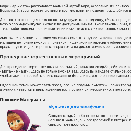
Кафе-бар «Мята» располагает большой картой бара, ассортимент напитков ни
Вермуты, битеры, различные вина и крепкие напитки позволят расслабится и
Для тех, кто с понедельника по пятницу трудится неподалеку, «Мята» предла
можно пообедать вкусно, сытно и по доступным ценам. В комплексный обед в
Также кафе проводит различные акции и скидки для своих постоянных клиент
«Мята» не забывает и о своих маленьких клиентах. Тут есть специальное дет
малышей не только вкусной и полезной пищей, но и интересным оформление
предстанут в виде интересных зверюшек, а на десерт можно съесть морожен
Проведение торжественных мероприятий
Для проведения торжественных мероприятий, таких как свадьба, юбилеи или
«Мята» не найти. Здесь не только вкусная еда. Здесь вы найдете стильное,
удобствами для гостей, красиво поданные блюда и грамотно сервированные 
Отдельной темой может стать празднование свадьбы в «Мяте». Торжество зд
а жених с невестой и приглашенные гости останутся, несомненно, в восторге.
Похожие Материалы:
Мультики для телефонов
Сегодня каждый ребенок не может прожить и дня
больше и больше, они все красочней и интересн
снимают для девочек, а ...