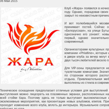
06 Май 2015
Клуб «Жара» появился в ночно
году. Однако, порадовав свои
закрыт по неизвестным причин
И вот полюбившийся москви
принимает гостей. Сейчас 
«Белорусская», на улице Буты
однозначно его узнают: нов
первый, однако значитель
современный.
Организаторами культурных пр
компании «Phlatline», которые
в двери клуба за вечер могут
двух тысяч любителей весело п
Для VIP-зоны предлагается не
туалетными комнатами. Значи
по сторонам которого распо
отдыха. Привлекательная меб
выполнены из стекла в современ
Техническое оснащение предполагает отличные условия для выступлений 
выступления можно лицезреть на плазменных экранах, расположенных на
всей стойки бара. Поэтому здесь не только выступают высококлассные 
эксклюзивные мероприятия, как презентации новых альбомов, клипов. Пр
проходит изменение всего клуба, вплоть до интерьера. Музыкальное сопро
работает до утра.