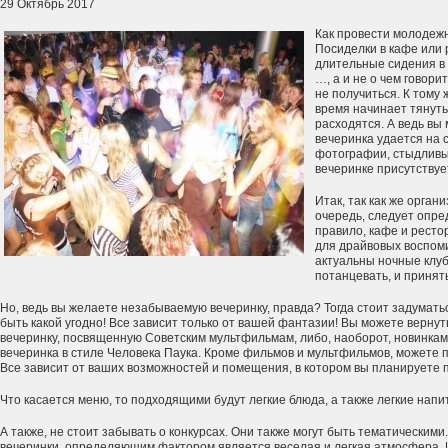
29 Октябрь 2017
Как провести молодеж
Посиделки в кафе или
длительные сидения в 
…, а и не о чем говор
не получиться. К тому 
время начинает тянутьс
расходятся. А ведь вы 
вечеринка удается на 
фотографии, стыдливы
вечеринке присутствуе
Итак, так как же орган
очередь, следует опре
правило, кафе и ресто
для драйвовых воспом
актуальны ночные клуб
потанцевать, и принять
Но, ведь вы желаете незабываемую вечеринку, правда? Тогда стоит задумать
быть какой угодно! Все зависит только от вашей фантазии! Вы можете вернут
вечеринку, посвященную Советским мультфильмам, либо, наоборот, новинкам
вечеринка в стиле Человека Паука. Кроме фильмов и мультфильмов, можете п
Все зависит от ваших возможностей и помещения, в котором вы планируете 
Что касается меню, то подходящими будут легкие блюда, а также легкие напит
А также, не стоит забывать о конкурсах. Они также могут быть тематическими
вечеринки, определяющим фактором является веселая и легкая атмосфера. 