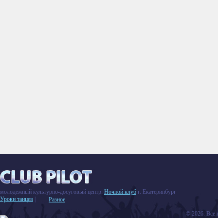
молодежный культурно-досуговый центр:
Ночной клуб
г. Екатеринбург
Уроки танцев
|
Разное
© 2026. Все