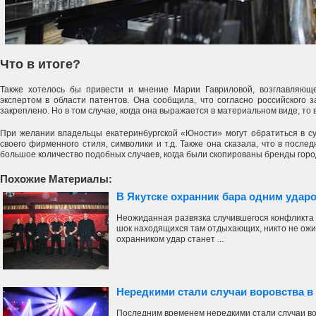
Что в итоге?
Также хотелось бы привести и мнение Марии Гавриловой, возглавляю
экспертом в области патентов. Она сообщила, что согласно российского 
закреплено. Но в том случае, когда она выражается в материальном виде, то
При желании владельцы екатеринбургской «Юности» могут обратиться в су
своего фирменного стиля, символики и т.д. Также она сказала, что в посл
большое количество подобных случаев, когда были скопированы бренды горо
Похожие Материалы:
В Якутске охранник бара одним удар
Неожиданная развязка случившегося конфликта 
шок находящихся там отдыхающих, никто не ож
охранником удар станет ...
Нередкими стали случаи воровства в
Последним временем нередкими стали случаи во