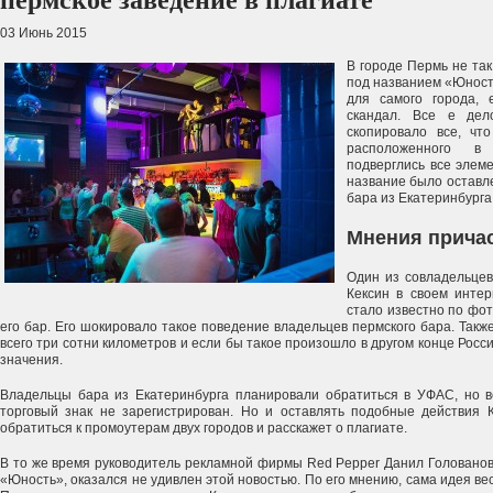
пермское заведение в плагиате
03 Июнь 2015
В городе Пермь не та
под названием «Юност
для самого города, 
скандал. Все е дел
скопировало все, чт
расположенного в 
подверглись все элем
название было оставл
бара из Екатеринбурга
Мнения прича
Один из совладельцев
Кексин в своем инте
стало известно по фо
его бар. Его шокировало такое поведение владельцев пермского бара. Также
всего три сотни километров и если бы такое произошло в другом конце Росс
значения.
Владельцы бара из Екатеринбурга планировали обратиться в УФАС, но ве
торговый знак не зарегистрирован. Но и оставлять подобные действия 
обратиться к промоутерам двух городов и расскажет о плагиате.
В то же время руководитель рекламной фирмы Red Pepper Данил Головано
«Юность», оказался не удивлен этой новостью. По его мнению, сама идея ве