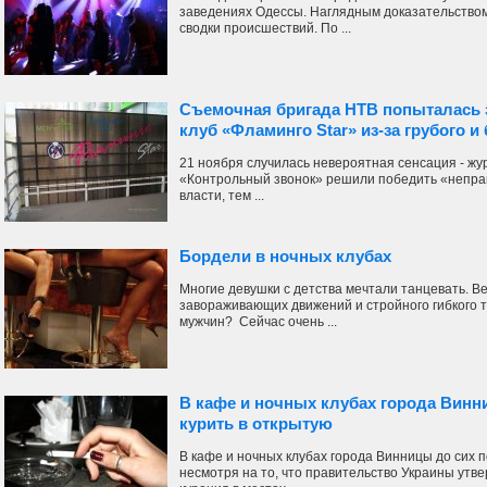
заведениях Одессы. Наглядным доказательство
сводки происшествий. По ...
Съемочная бригада НТВ попыталась 
клуб «Фламинго Star» из-за грубого и
21 ноября случилась невероятная сенсация - ж
«Контрольный звонок» решили победить «непра
власти, тем ...
Бордели в ночных клубах
Многие девушки с детства мечтали танцевать. В
завораживающих движений и стройного гибкого т
мужчин? Сейчас очень ...
В кафе и ночных клубах города Винн
курить в открытую
В кафе и ночных клубах города Винницы до сих 
несмотря на то, что правительство Украины утв