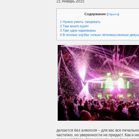
21 Январь 2015
Содержание
[
Скрыть
]
1
Нужно уметь танцевать
2
Там много курят
3
Там одни наркоманы
4
В ночных клубах только легкомысленные деву
делается без алкоголя – для вас все печально
частично, но уверенности не придаст. Как и н