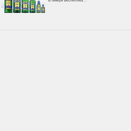
В ликере Becherovka ...