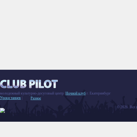
молодежный культурно-досуговый центр:
Ночной клуб
г. Екатеринбург
Уроки танцев
|
Разное
© 2026. Все