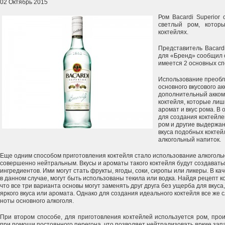
02 Октябрь 2015
Ром Bacardi Superior
светлый ром, кото
коктейлях.
Представитель Bacard
для «Бренд» сообщил о
имеется 2 основных сп
Использование преобла
основного вкусового ак
дополнительный акком
коктейля, которые ли
аромат и вкус рома. В
для создания коктейле
ром и другие выдержан
вкуса подобных коктей
алкогольный напиток.
Еще одним способом приготовления коктейля стало использование алкогольн
совершенно нейтральным. Вкусы и ароматы такого коктейля будут создават
ингредиентов. Ими могут стать фрукты, ягоды, соки, сиропы или ликеры. В ка
в данном случае, могут быть использованы текила или водка. Найдя рецепт к
что все три варианта основы могут заменять друг друга без ущерба для вкуса, 
яркого вкуса или аромата. Однако для создания идеального коктейля все же
ноты основного алкоголя.
При втором способе, для приготовления коктейлей используется ром, п
при помощи постоянного перегона, что позволяет нейтрализовать яркие зап