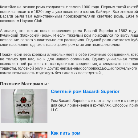
Коктейли на основе рома создаются с самого 1900 года. Первым такой кокте
появился мохито в 1920 году, а уже после него возник Дайкири. Все эти коктей
Bacardi были там единственными производителями светлого рома. 1934 г
названием Hayana Club.
А значит, что только после появления рома Bacardi Superior в 1862 год
Кубинский (Карибский) ром». И если тяжелый ром приходился по вкусу лиш
появление легкого значительно его расширило. Родиной рома считается Ку
слои населения, однако в наше время ром стал элитным алкоголем.
Практически весь крепкий алкоголь имеет в себе токсичные соединения, ко
не только для нас, но и для нашего организма. Однако уникальная техно
позволяет нейтрализовать все ядовитые соединения, а следовательно, наш
тошноты, головной боли и других неизменных сопровождающих похмельного 
вам за возможность отдохнуть без тяжелых последствий.,
Похожие Материалы:
Светлый ром Bacardi Superior
Ром Bacardi Superior считается лучшим в своем 
для себя применение в коктейлях. Способы приг
LLC ...
Как пить ром