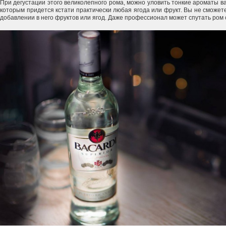
При дегустации этого великолепного рома, можно уловить тонкие ароматы ва
которым придется кстати практически любая ягода или фрукт. Вы не сможете
добавлении в него фруктов или ягод. Даже профессионал может спутать ром с