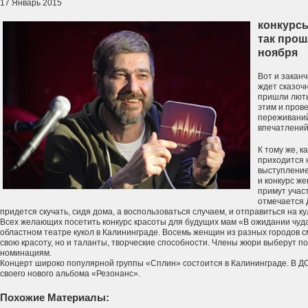
17 Январь 2015
конкурсы
так про
ноября
Вот и заканч
ждет сказоч
пришли люты
этим и прове
переживаний
впечатлений
К тому же, 
приходится 
выступление
и конкурс ж
примут участ
отмечается 
придется скучать, сидя дома, а воспользоваться случаем, и отправиться на к
Всех желающих посетить конкурс красоты для будущих мам «В ожидании чуд
областном театре кукол в Калининграде. Восемь женщин из разных городов с
свою красоту, но и таланты, творческие способности. Члены жюри выберут 
номинациям.
Концерт широко популярной группы «Сплин» состоится в Калининграде. В Д
своего нового альбома «Резонанс».
Похожие Материалы: