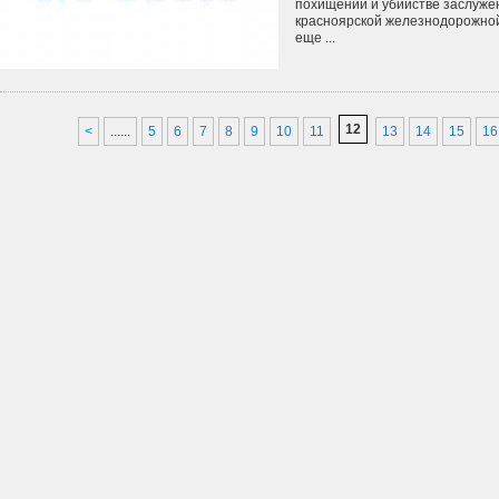
похищении и убийстве заслужен
красноярской железнодорожно
еще ...
12
<
...
5
6
7
8
9
10
11
13
14
15
16