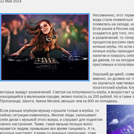
12 Май 2014
Несомненно, этот терми
когда стали появляться
появились на западе, но
Если ранее в России на
создаются для того, чт
и развлечений, то тепер
процентов россиян сво
ночные клубы. Но если в
ночные клубы приходил
напитки и показать себ
ди-джеем, то на сегодн
престижных и популярн
Хороший ди-джей, совм
именно, он должен не т
но научиться чувствова
посетителей клубов. К
которые жаждут развлечений. Смотря на популярность клуба, и возрастает це
находящийся в маленьком городке, можно попасть за 200 рублей. Но в такие
Пропаганда, Шанти, Арена Москов, меньше чем за 600 не попадешь.
Если раньше клубную музыку слушали только в клубах, то
сейчас ситуации изменилась. Многие люди, записывают
себе диски с музыкой этого жанра, и слушают для поднятия
своего настроения. Также, такая музыка больше всего
нравится людям, привыкшие все время танцевать. А те,
которые участвуют, в каких-то военных операциях, тоже