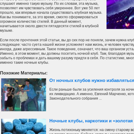
слушают именно такую музыку. По их словам, эта музыка,
позволяет им чувствовать себя увереннее. Вот уже 50 лет
прошло, как впервые начала существовать клубная музыка.
Как вы понимаете, за это время, смогло сформироваться
огромное количество стилей. В данный момент,
начитывается около двести пятидесяти стилей в клубной
музыке.
Если после прочтения этой статьи, вы до сих пор не поняли, зачем нужна клу
следующее: часто суета нашей жизни усложняет нам жизнь, и человек чувств
иногда, даже агрессивным. Такое поведение, означает, что ваш организм уста
Именно, в этом момент, вы должны посетить ночной клуб. Там, благодаря муз
забыть о проблемах и дать вашему разуму придти в себя. По статистике, мно
именно такие ночные клубы.
Похожие Материалы:
От ночных клубов нужно избавляться
Если раньше были за усиления контроля за ночн
их ликвидацию. А именно, Евгений Марченко, ко
Законодательного собрания ...
Ночные клубы, наркотики и «золота
Жизнь потихоньку меняется: на смену старому вс