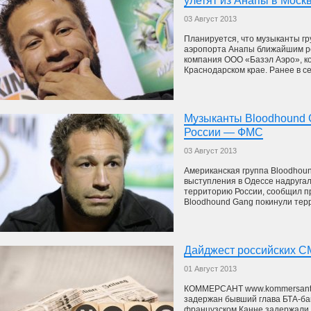
улетят из Анапы в Моск
03 Август 2013
Планируется, что музыканты гр
аэропорта Анапы ближайшим ре
компания ООО «Базэл Аэро», к
Краснодарском крае. Ранее в се
Музыканты Bloodhound 
России — ФМС
03 Август 2013
Американская группа Bloodhoun
выступления в Одессе надругал
территорию России, сообщил 
Bloodhound Gang покинули терр
Дайджест российских С
01 Август 2013
КОММЕРСАНТ www.kommersant.
задержан бывший глава БТА-ба
французском Канне задержали 