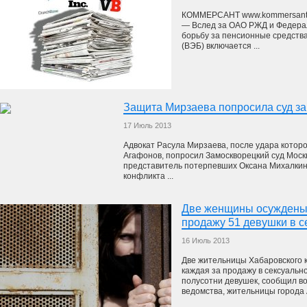
КОММЕРСАНТ www.kommersant.r
— Вслед за ОАО РЖД и Федерал
борьбу за пенсионные средств
(ВЭБ) включается ...
Защита Мирзаева попросила суд за
17 Июль 2013
Адвокат Расула Мирзаева, после удара которо
Агафонов, попросил Замоскворецкий суд Моск
представитель потерпевших Оксана Михалкина
конфликта ...
Две женщины осуждены 
продажу 51 девушки в с
16 Июль 2013
Две жительницы Хабаровского к
каждая за продажу в сексуальн
полусотни девушек, сообщил в
ведомства, жительницы города А