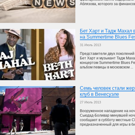
Аблязова, которого за финансов
Бет Харт и Тадж Махал 
на Summertime Blues Fe
31 Июль 2013
Представители двух поколений
Бет Харт и музыкант Тадж Маха
концертом Summertime Blues Fe
альбом певицы в московском ...
Семь человек стали же
клуб в Венесуэле
27 Июль 2013
Вооруженное нападение на ночн
Сьюдад-Боливар минувшей ночь
сообщают в субботу местные СМ
предназначенный для игры в бил