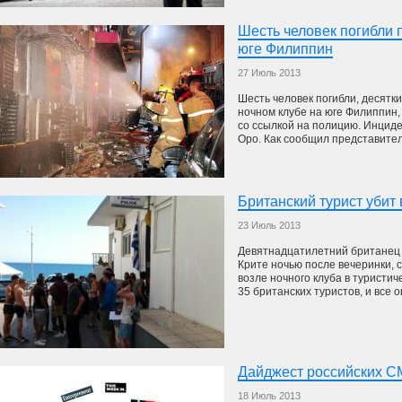
Шесть человек погибли 
юге Филиппин
27 Июль 2013
Шесть человек погибли, десятк
ночном клубе на юге Филиппин,
со ссылкой на полицию. Инциде
Оро. Как сообщил представитель
Британский турист убит 
23 Июль 2013
Девятнадцатилетний британец п
Крите ночью после вечеринки, со
возле ночного клуба в туристи
35 британских туристов, и все он
Дайджест российских С
18 Июль 2013