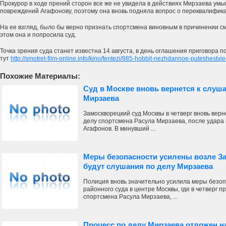
Прокурор в ходе прений сторон все же не увидела в действиях Мирзаева ум
повреждений Агафонову, поэтому она вновь подняла вопрос о переквалифик
На ее взгляд, было бы верно признать спортсмена виновным в причинении с
этом она и попросила суд.
Точка зрения суда станет известна 14 августа, в день оглашения приговора п
тут
http://smotret-film-online.info/kino/fentezi/985-hobbit-nezhdannoe-puteshestv
Похожие Материалы:
Суд в Москве вновь вернется к слуш
Мирзаева
Замоскворецкий суд Москвы в четверг вновь верн
делу спортсмена Расула Мирзаева, после удара 
Агафонов. В минувший ...
Меры безопасности усилены возле За
будут слушания по делу Мирзаева
Полиция вновь значительно усилила меры безоп
районного суда в центре Москвы, где в четверг 
спортсмена Расула Мирзаева, ...
Процесс по делу Мирзаева отложен на