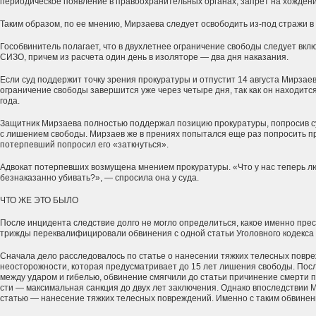
периодическое появление в правоохранительных органах, запрет на хождени
Таким образом, по ее мнению, Мирзаева следует освободить из-под стражи в 
Гособвинитель полагает, что в двухлетнее ограничение свободы следует вкл
СИЗО, причем из расчета один день в изоляторе — два дня наказания.
Если суд поддержит точку зрения прокуратуры и отпустит 14 августа Мирзаев
ограничение свободы завершится уже через четыре дня, так как он находится
года.
Защитник Мирзаева полностью поддержал позицию прокуратуры, попросив су
с лишением свободы. Мирзаев же в прениях попытался еще раз попросить п
потерпевший попросил его «заткнуться».
Адвокат потерпевших возмущена мнением прокуратуры. «Что у нас теперь лю
безнаказанно убивать?», — спросила она у суда.
ЧТО ЖЕ ЭТО БЫЛО
После инцидента следствие долго не могло определиться, какое именно пре
трижды переквалифицировали обвинения с одной статьи Уголовного кодекса 
Сначала дело расследовалось по статье о нанесении тяжких телесных повре
неосторожности, которая предусматривает до 15 лет лишения свободы. Посл
между ударом и гибелью, обвинение смягчили до статьи причинение смерти 
сти — максимальная санкция до двух лет заключения. Однако впоследствии 
статью — нанесение тяжких телесных повреждений. Именно с таким обвинени