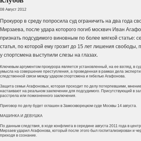
клубов
08 Август 2012
Прокурор в среду попросила суд ограничить на два года с
Мирзаева, после удара которого погиб москвич Иван Агафо
признать подсудимого виновным по более мягкой статье: 
статья, по которой ему грозит до 15 лет лишения свободы,
у спортсмена выступили слезы на глазах.
Ключевым аргументом прокурора является установленный, на ее взгляд, в суд
умысла на совершение преступления, а проведенная в рамках дела эксперт
следственной связи между ударом спортсмена и гибелью Агафонова.
Защита семьи Агафоновых, которая проходит по делу потерпевшими, мнени
настаивают на реальном заключении для подсудимого. Присутствующий в з
расстрела или пожизненного заключения.
Приговор по делу будет оглашен в Замоскворецком суде Москвы 14 августа.
МАШИНКА И ДЕВУШКА
По данным следствия, в ходе конфликта в середине августа 2011 года в цент
Мирзаев ударил Агафонова, который после этого был госпитализирован и чер
приходя в сознание.