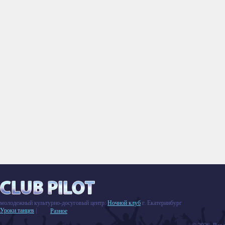
молодежный культурно-досуговый центр:
Ночной клуб
г. Екатеринбург
Уроки танцев
|
Разное