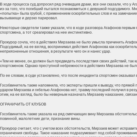
В ходе процесса суд допросил ряд очевидцев драки, все они сказали, что у 
из-за того, что погибший пытался познакомиться с девушкой подсудимого. Мн
«попытка» была грубой, с применением оскорбительных слов и на замечани
вызывающе и дерзко парировал.
Некоторые свидетели также указали, что в ходе разговора Агафонов первым
спортсмена, а тот среагировал на нее инстинктивно.
Прокурор сочла, что в действиях Мирзаева не было умысла причинить Агафо
Подсудимый, на ее взгляд, воспринимал действия Агафонова как оскорбитель
неприязненные отношения, в результате чего он и нанес удар.
«Тем не менее, он должен был предвидеть последствия своих действий, так
спортсменом. Однако преступной небрежности в действиях Мирзаева не был
По ее словам, в суде установлено, что после инцидента спортсмен оказыва
Гособвинитель также напомнила, что эксперты пришли к выводу, что прямой
ударом Мирзаева и гибелью Агафонова нет, травму последний получил в резу
этим, на ее взгляд, было бы неверным назначать Мирзаеву наказание, связа
ОГРАНИЧИТЬ ОТ КЛУБОВ
Гособвинитель также указала на ряд смягчающих вину Мирзаева обстоятельс
повинной, малолетние дети, признание вины.
Прокурор считает, что с учетом всех обстоятельств, Мирзаев может исправит
ограничения свободы. Такое наказание подразумевает под собой проживание