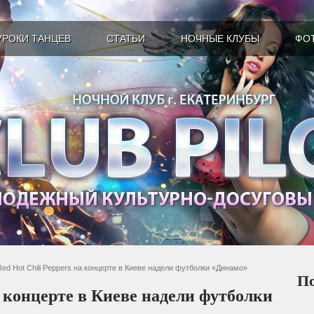
УРОКИ ТАНЦЕВ
СТАТЬИ
НОЧНЫЕ КЛУБЫ
ФО
Red Hot Chili Peppers на концерте в Киеве надели футболки «Динамо»
По
а концерте в Киеве надели футболки