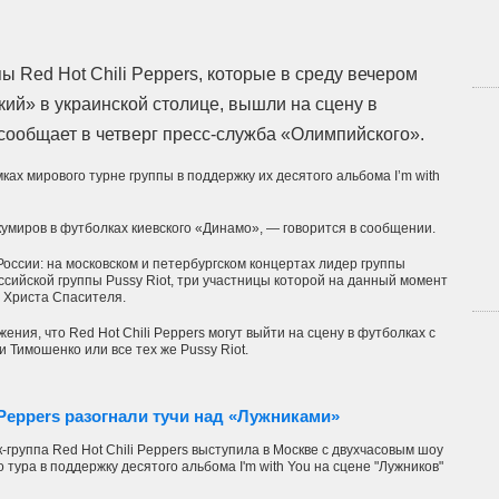
 Red Hot Chili Peppers, которые в среду вечером
ий» в украинской столице, вышли на сцену в
 сообщает в четверг пресс-служба «Олимпийского».
мках мирового турне группы в поддержку их десятого альбома I’m with
умиров в футболках киевского «Динамо», — говорится в сообщении.
ссии: на московском и петербургском концертах лидер группы
сийской группы Pussy Riot, три участницы которой на данный момент
е Христа Спасителя.
ния, что Red Hot Chili Peppers могут выйти на сцену в футболках с
Тимошенко или все тех же Pussy Riot.
i Peppers разогнали тучи над «Лужниками»
-группа Red Hot Chili Peppers выступила в Москве с двухчасовым шоу
 тура в поддержку десятого альбома I'm with You на сцене "Лужников"