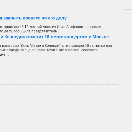
 закрыть процесс по его делу
которого погиб 19-летний москвич Иван Агафонов, попросил
о делу, сообщила представитель ...
и Кеннеди» отметит 16-летие концертом в Москве
-панк-трио "Дочь Монро и Кеннеди", отмечающее 16-летие со дня
пит в среду на сцене China-Town-Cafe в Москве, сообщили
ут ...