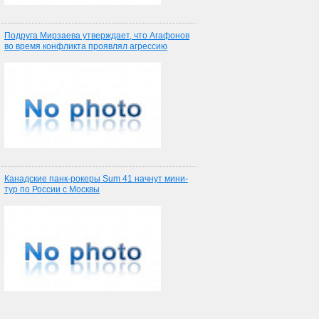
Подруга Мирзаева утверждает, что Агафонов
во время конфликта проявлял агрессию
Канадские панк-рокеры Sum 41 начнут мини-
тур по России с Москвы