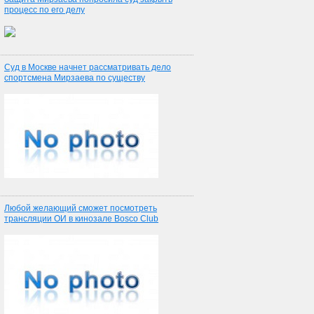
процесс по его делу
Суд в Москве начнет рассматривать дело
спортсмена Мирзаева по существу
Любой желающий сможет посмотреть
трансляции ОИ в кинозале Bosco Club