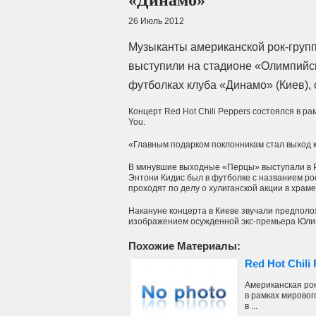
«Динамо»
26 Июль 2012
Музыканты американской рок-группы
выступили на стадионе «Олимпийск
футболках клуба «Динамо» (Киев),
Концерт Red Hot Chili Peppers состоялся в ра
You.
«Главным подарком поклонникам стал выход к
В минувшие выходные «Перцы» выступали в Ро
Энтони Кидис был в футболке с названием рос
проходят по делу о хулиганской акции в храм
Накануне концерта в Киеве звучали предположе
изображением осужденной экс-премьера Юлии 
Похожие Материалы:
Red Hot Chil
Американская рок
в рамках мирового
в ...