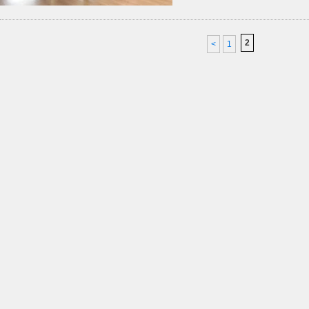
2
<
1