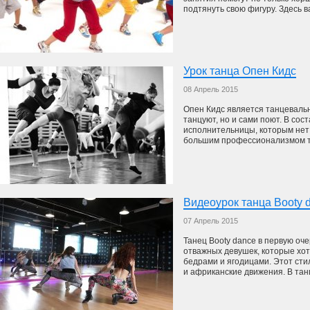
подтянуть свою фигуру. Здесь ва
Урок танца Опен Кидс
08 Апрель 2015
Опен Кидс является танцевальн
танцуют, но и сами поют. В со
исполнительницы, которым нет 
большим профессионализмом тан
Видеоурок танца Booty 
07 Апрель 2015
Танец Booty dance в первую оч
отважных девушек, которые хот
бедрами и ягодицами. Этот сти
и африканские движения. В тан