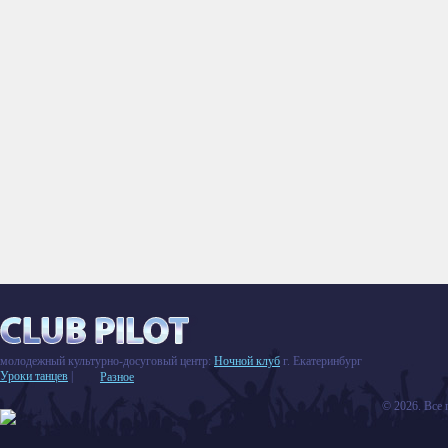
молодежный культурно-досуговый центр:
Ночной клуб
г. Екатеринбург
Уроки танцев
|
Разное
© 2026. Все