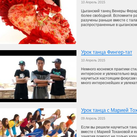
10 Апрель 2015
Цыганский танец Венеры Ферар
более свободной. Вспомните р
разучены раньше вместе с тал
распространенные в цыганском 
Урок танца Фингер-тат
10 Апрель 2015
Немного коснемся практики сти
интересное и увлекательно вид
научиться настоящим фокусам в
много интереснейших и увлекат
Урок танца с Марией То
09 Апрель 2015
Если вы решили научиться танц
вместе с Марией Тохановой и 
занятия помогут не только хорш