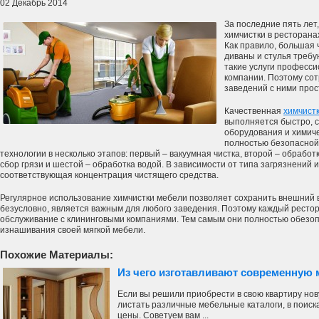
02 Декабрь 2014
За последние пять лет
химчистки в ресторана
Как правило, большая 
диваны и стулья требу
такие услуги професс
компании. Поэтому сот
заведений с ними прос
Качественная
химчистк
выполняется быстро, 
оборудования и химиче
полностью безопасной
технологии в несколько этапов: первый – вакуумная чистка, второй – обработк
сбор грязи и шестой – обработка водой. В зависимости от типа загрязнений 
соответствующая концентрация чистящего средства.
Регулярное использование химчистки мебели позволяет сохранить внешний в
безусловно, является важным для любого заведения. Поэтому каждый рестор
обслуживание с клининговыми компаниями. Тем самым они полностью обезопа
изнашивания своей мягкой мебели.
Похожие Материалы:
Из чего изготавливают современную
Если вы решили приобрести в свою квартиру нов
листать различные мебельные каталоги, в поиск
цены. Советуем вам ...