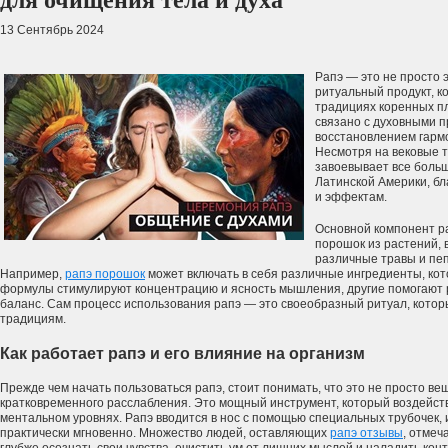
для очищения тела и духа
13 Сентябрь 2024
Рапэ — это не просто 
ритуальный продукт, к
традициях коренных п
связано с духовными п
восстановлением гарм
Несмотря на вековые т
завоевывает все боль
Латинской Америки, бл
и эффектам.
Основной компонент р
порошок из растений, 
различные травы и пеп
Например,
рапэ порошок
может включать в себя различные ингредиенты, кот
формулы стимулируют концентрацию и ясность мышления, другие помогают 
баланс. Сам процесс использования рапэ — это своеобразный ритуал, котор
традициям.
Как работает рапэ и его влияние на организм
Прежде чем начать пользоваться рапэ, стоит понимать, что это не просто в
кратковременного расслабления. Это мощный инструмент, который воздейству
ментальном уровнях. Рапэ вводится в нос с помощью специальных трубочек, 
практически мгновенно. Множество людей, оставляющих
рапэ отзывы
, отмеч