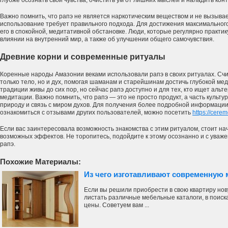
глубже осознать свои чувства, очистить ум от лишних мыслей и наладить конт
Важно помнить, что рапэ не является наркотическим веществом и не вызывае
использование требует правильного подхода. Для достижения максимально
его в спокойной, медитативной обстановке. Люди, которые регулярно практику
влиянии на внутренний мир, а также об улучшении общего самочувствия.
Древние корни и современные ритуалы
Коренные народы Амазонии веками использовали рапэ в своих ритуалах. Счи
только тело, но и дух, помогая шаманам и старейшинам достичь глубокой ме
традиции живы до сих пор, но сейчас рапэ доступно и для тех, кто ищет ал
медитации. Важно помнить, что рапэ — это не просто продукт, а часть культу
природу и связь с миром духов. Для получения более подробной информации о
ознакомиться с отзывами других пользователей, можно посетить
https://cere
Если вас заинтересовала возможность знакомства с этим ритуалом, стоит нач
возможных эффектов. Не торопитесь, подойдите к этому осознанно и с уваже
рапэ.
Похожие Материалы:
Из чего изготавливают современную
Если вы решили приобрести в свою квартиру нов
листать различные мебельные каталоги, в поиск
цены. Советуем вам ...