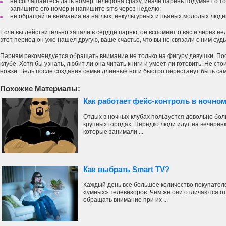
не соглашайтесь дать номер телефона сразу, иначе парень подумает о то
запишите его номер и напишите sms через неделю;
не обращайте внимания на наглых, некультурных и пьяных молодых люде
Если вы действительно запали в сердце парню, он вспомнит о вас и через не
этот период он уже нашел другую, ваше счастье, что вы не связали с ним судь
Парням рекомендуется обращать внимание не только на фигуру девушки. По
клубе. Хотя бы узнать, любит ли она читать книги и умеет ли готовить. Не ст
ножки. Ведь после создания семьи длинные ноги быстро перестанут быть с
Похожие Материалы:
Как работает фейс-контроль в ночно
Отдых в ночных клубах пользуется довольно бол
крупных городах. Нередко люди идут на вечеринк
которые занимали ...
Как выбрать Smart TV?
Каждый день все большее количество покупателе
«умных» телевизоров. Чем же они отличаются от
обращать внимание при их ...