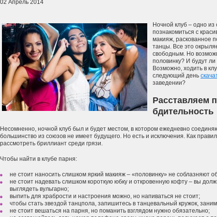
02 Апрель 2014
Ночной клуб – одно из
познакомиться с краси
макияж, раскованное п
танцы. Все это окрыля
свободным. Но возможн
половинку? И будут ли
Возможно, ходить в кл
следующий день
скача
заведении?
Расставляем 
бдительность
Несомненно, ночной клуб был и будет местом, в котором ежедневно соединя
большинство из союзов не имеет будущего. Но есть и исключения. Как правил
рассмотреть бриллиант среди грязи.
Чтобы найти в клубе парня:
не стоит наносить слишком яркий макияж – «половинку» не соблазняют о
не стоит надевать слишком короткую юбку и откровенную кофту – вы долж
выглядеть вульгарно;
выпить для храбрости и настроения можно, но напиваться не стоит;
чтобы стать звездой танцпола, запишитесь в танцевальный кружок, заним
не стоит вешаться на парня, но поманить взглядом нужно обязательно;