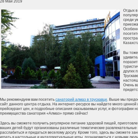
28 Май 2019
Отдых в
популяр
среди у
приезжаю
Особенн
посетит
простра
Казахста
Вы тоже
удивите
поразит
туристи
других 
Трускав
настоящ
Очень в
придется
Мы рекомендуем вам посетить
санаторий алмаз в трускавце
. Выше мы предо
сайт данного центра отдыха. На интернет-ресурсе вы найдете много ценной
прейскурант цен, и подробные описания оказываемых услуг, и фотографии н
преимущества санатория «Алмаз» прямо сейчас!
Здесь вы сможете получить регулярное питание здоровой пищей, приготовле
ваших детей будут организованы различные тематические развлекательные
расслабиться и придаться веселому досугу. Кроме того, здесь вы сможете за
играть в настольные и интеллектуальные игры, познакомиться с новыми люд