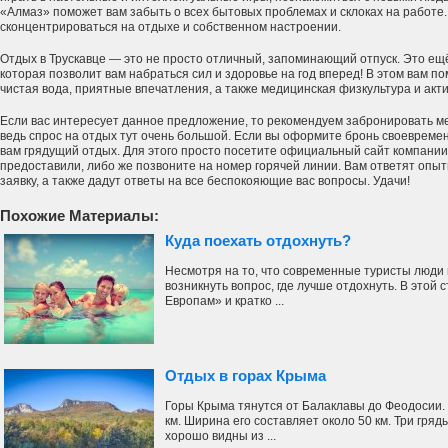
«Алмаз» поможет вам забыть о всех бытовых проблемах и склоках на работе
сконцентрироваться на отдыхе и собственном настроении.
Отдых в Трускавце — это не просто отличный, запоминающий отпуск. Это ещ
которая позволит вам набраться сил и здоровье на год вперед! В этом вам по
чистая вода, приятные впечатления, а также медицинская физкультура и акт
Если вас интересует данное предложение, то рекомендуем забронировать ме
ведь спрос на отдых тут очень большой. Если вы оформите бронь своевремен
вам грядущий отдых. Для этого просто посетите официальный сайт компании
предоставили, либо же позвоните на номер горячей линии. Вам ответят опы
заявку, а также дадут ответы на все беспокояющие вас вопросы. Удачи!
Похожие Материалы:
Куда поехать отдохнуть?
Несмотря на то, что современные туристы люди 
возникнуть вопрос, где лучше отдохнуть. В этой
Европам» и кратко ...
Отдых в горах Крыма
Горы Крыма тянутся от Балаклавы до Феодосии.
км. Ширина его составляет около 50 км. Три гря
хорошо видны из ...