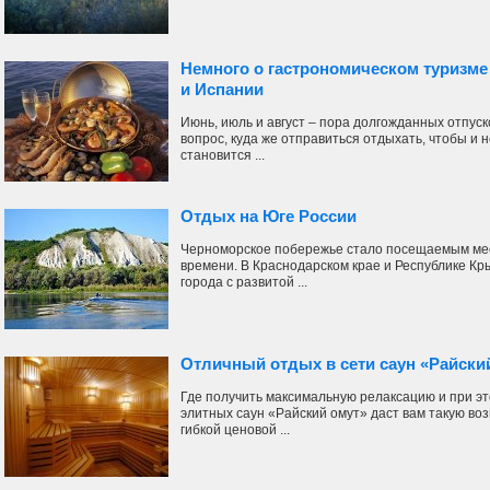
Немного о гастрономическом туризме
и Испании
Июнь, июль и август – пора долгожданных отпуск
вопрос, куда же отправиться отдыхать, чтобы и 
становится ...
Отдых на Юге России
Черноморское побережье стало посещаемым мес
времени. В Краснодарском крае и Республике К
города с развитой ...
Отличный отдых в сети саун «Райски
Где получить максимальную релаксацию и при э
элитных саун «Райский омут» даст вам такую во
гибкой ценовой ...