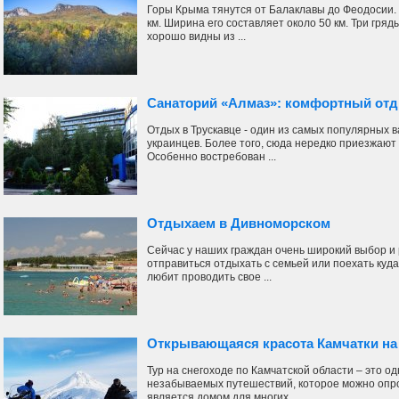
Горы Крыма тянутся от Балаклавы до Феодосии.
км. Ширина его составляет около 50 км. Три гря
хорошо видны из ...
Санаторий «Алмаз»: комфортный отд
Отдых в Трускавце - один из самых популярных 
украинцев. Более того, сюда нередко приезжают и
Особенно востребован ...
Отдыхаем в Дивноморском
Сейчас у наших граждан очень широкий выбор и
отправиться отдыхать с семьей или поехать куда
любит проводить свое ...
Открывающаяся красота Камчатки на
Тур на снегоходе по Камчатской области – это о
незабываемых путешествий, которое можно опро
является домом для многих ...