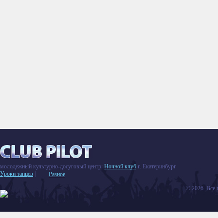
молодежный культурно-досуговый центр:
Ночной клуб
г. Екатеринбург
Уроки танцев
|
Разное
© 2026. Все