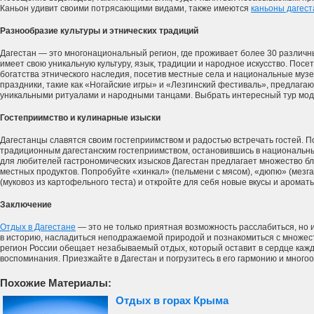
Каньон удивит своими потрясающими видами, также имеются
каньоны дагест
Разнообразие культуры и этнических традиций
Дагестан — это многонациональный регион, где проживает более 30 различны
имеет свою уникальную культуру, язык, традиции и народное искусство. Посе
богатства этнического наследия, посетив местные села и национальные музе
праздники, такие как «Ногайские игры» и «Лезгинский фестиваль», предлага
уникальными ритуалами и народными танцами. Выбрать интересный тур мод
Гостеприимство и кулинарные изыски
Дагестанцы славятся своим гостеприимством и радостью встречать гостей. П
традиционным дагестанским гостеприимством, остановившись в национальных
для любителей гастрономических изысков Дагестан предлагает множество бл
местных продуктов. Попробуйте «хинкал» (пельмени с мясом), «дюпю» (мезга 
(муковоз из картофельного теста) и откройте для себя новые вкусы и ароматы
Заключение
Отдых в Дагестане
— это не только приятная возможность расслабиться, но 
в историю, насладиться неподражаемой природой и познакомиться с множес
регион России обещает незабываемый отдых, который оставит в сердце ка
воспоминания. Приезжайте в Дагестан и погрузитесь в его гармонию и много
Похожие Материалы:
Отдых в горах Крыма