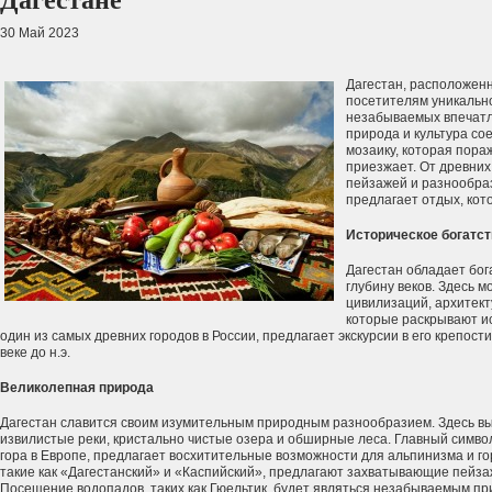
Дагестане
30 Май 2023
Дагестан, расположенн
посетителям уникальн
незабываемых впечатле
природа и культура с
мозаику, которая пора
приезжает. От древних
пейзажей и разнообраз
предлагает отдых, кот
Историческое богатст
Дагестан обладает бог
глубину веков. Здесь 
цивилизаций, архитек
которые раскрывают ис
один из самых древних городов в России, предлагает экскурсии в его крепост
веке до н.э.
Великолепная природа
Дагестан славится своим изумительным природным разнообразием. Здесь вы
извилистые реки, кристально чистые озера и обширные леса. Главный симво
гора в Европе, предлагает восхитительные возможности для альпинизма и г
такие как «Дагестанский» и «Каспийский», предлагают захватывающие пейза
Посещение водопадов, таких как Гюельтик, будет являться незабываемым пр