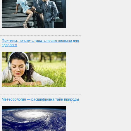
Причины, почему слушать песню полезно для
здоровья
Метеорология — расшифровка тайн природы