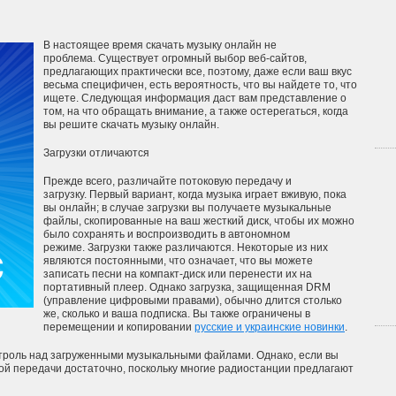
В настоящее время скачать музыку онлайн не
проблема. Существует огромный выбор веб-сайтов,
предлагающих практически все, поэтому, даже если ваш вкус
весьма специфичен, есть вероятность, что вы найдете то, что
ищете. Следующая информация даст вам представление о
том, на что обращать внимание, а также остерегаться, когда
вы решите скачать музыку онлайн.
Загрузки отличаются
Прежде всего, различайте потоковую передачу и
загрузку. Первый вариант, когда музыка играет вживую, пока
вы онлайн; в случае загрузки вы получаете музыкальные
файлы, скопированные на ваш жесткий диск, чтобы их можно
было сохранять и воспроизводить в автономном
режиме. Загрузки также различаются. Некоторые из них
являются постоянными, что означает, что вы можете
записать песни на компакт-диск или перенести их на
портативный плеер. Однако загрузка, защищенная DRM
(управление цифровыми правами), обычно длится столько
же, сколько и ваша подписка. Вы также ограничены в
перемещении и копировании
русские и украинские новинки
.
нтроль над загруженными музыкальными файлами. Однако, если вы
вой передачи достаточно, поскольку многие радиостанции предлагают