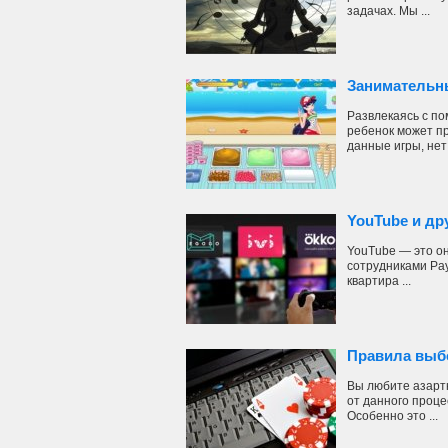
задачах. Мы ...
Занимательн
Развлекаясь с по
ребенок может пр
данные игры, нет .
YouTube и д
YouTube — это о
сотрудниками PayP
квартира ...
Правила выб
Вы любите азартн
от данного проц
Особенно это ...