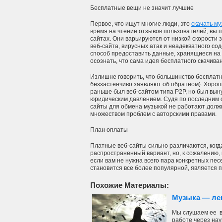
Бесплатные вещи не значит лучшие
Первое, что ищут многие люди, это
скачать м
время на чтение отзывов пользователей, вы 
сайтах. Они варьируются от низкой скорости 
веб-сайта, вирусных атак и неадекватного 
способ предоставить данные, хранящиеся на 
осознать, что сама идея бесплатного скачив
Излишне говорить, что большинство бесплатн
беззастенчиво заявляют об обратном). Хор
раньше был веб-сайтом типа P2P, но был вын
юридическим давлением. Судя по последним о
сайты для обмена музыкой не работают должн
множеством проблем с авторскими правами.
План оплаты
Платные веб-сайты сильно различаются, когд
распространенный вариант, но, к сожалению,
если вам не нужна всего пара конкретных пес
становится все более популярной, является 
Похожие Материалы:
Музыка — ле
Мы слушаем ее в
работе через нау