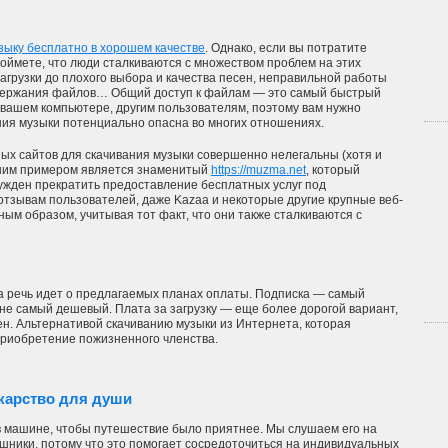
узыку бесплатно в хорошем качестве
. Однако, если вы потратите
поймете, что люди сталкиваются с множеством проблем на этих
загрузки до плохого выбора и качества песен, неправильной работы
содержания файлов… Общий доступ к файлам — это самый быстрый
вашем компьютере, другим пользователям, поэтому вам нужно
ания музыки потенциально опасна во многих отношениях.
ых сайтов для скачивания музыки совершенно нелегальны (хотя и
ошим примером является знаменитый
https://muzma.net
, который
ужден прекратить предоставление бесплатных услуг под
тзывам пользователей, даже Kazaa и некоторые другие крупные веб-
ым образом, учитывая тот факт, что они также сталкиваются с
а речь идет о предлагаемых планах оплаты. Подписка — самый
 не самый дешевый. Плата за загрузку — еще более дорогой вариант,
ен. Альтернативой скачиванию музыки из Интернета, которая
приобретение пожизненного членства.
карство для души
 машине, чтобы путешествие было приятнее. Мы слушаем его на
шники, потому что это помогает сосредоточиться на индивидуальных