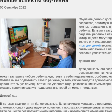
новые аспекты обучения
06 Сентябрь 2022
Обучение должно дост
возрастов, поэтому в
компьютерных игр для
ребенка. Есть ли у вас
сада или ребенок в нач
которые дети могут иг
то, что они ежедневно 
игры для детей
весьма
снять напряжение с ва
весело и увлекательно
Дошкольное
Дети дошкольного воз
основные понятия чисел
может заставить любого ребенка чувствовать себя подавленным, особенно ес
Хотите ли вы подготовить своего ребенка до того, как он пойдет в дошкольно
дополнительную помощь в течение учебного года, развивающие компьютерны
оказать дополнительную поддержку, в которой он может нуждаться.
Детский сад
В детском саду понятия более сложные. Дети начинают узнавать о порядковых
сложных словах и даже научных понятиях, таких как жизненные циклы и погод
пяти до шести лет получат много информации и нового опыта обучения. Вмес