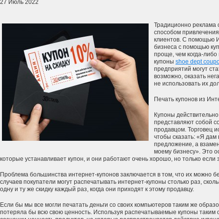
27 Июль 2022
Традиционно реклама 
способом привлечения
клиентов. С помощью 
бизнеса с помощью куп
проще, чем когда-либо
купоны
shoe dept coup
предприятий могут ст
возможно, оказать нег
не использовать их д
Печать купонов из Инт
Купоны действительно
представляют собой с
продавцом. Торговец и
чтобы сказать: «Я дам
предложение, а взамен
моему бизнесу». Это о
которые устанавливает купон, и они работают очень хорошо, но только если за
Проблема большинства интернет-купонов заключается в том, что их можно б
случаев покупатели могут распечатывать интернет-купоны столько раз, скольк
одну и ту же скидку каждый раз, когда они приходят к этому продавцу.
Если бы мы все могли печатать деньги со своих компьютеров таким же образ
потеряла бы всю свою ценность. Используя распечатываемые купоны таким о