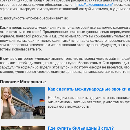
сознании ценность продуктов, на которые распространяется действие купона, 
стороны, торговец должен обесценить купон
https://takecoupon.com/
, посколь
эффективным средством создания отношений «отдай и возьми», а уценивает 
2. Доступность купонов обесценивает их
Как и в предыдущем случае, наличие купона, который всегда можно распечата
что и печать сотен копий. Традиционные печатные купоны всегда периодичес
журнале, почтовой рассылке и т.д. Это означало, что вы собирались только в 
получали только один и только один такой купон до следующего периодическ
заинтересованы в возможном использовании этого купона в будущем, вы выре
готовы использовать его.
В случае с интернет-купонами знание того, что вы всегда можете зайти на сай
возникнет необходимость, также делает купон бесполезным. Это происходит 
забудут, что когда-либо видели этот купон, и поэтому никогда не вернутся, что
главное, купон теряет свою рекламную ценность, пытаясь заставить кого-то 
Похожие Материалы:
Как сделать международные звонки 
Необходимость звонить в другие страны возникае
бизнесменов и заканчивая теми, у кого там живу
всегда есть возможность ...
Где купить бильярдный стол?