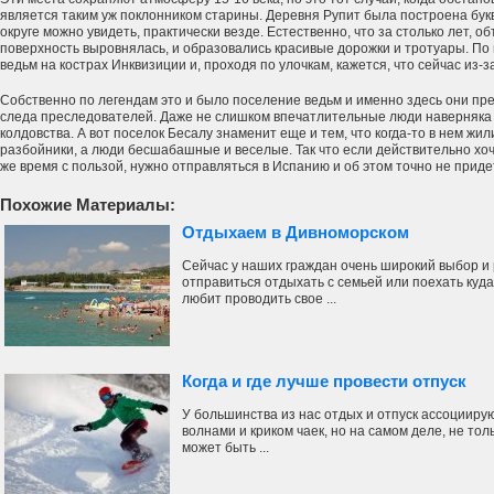
является таким уж поклонником старины. Деревня Рупит была построена букв
округе можно увидеть, практически везде. Естественно, что за столько лет, о
поверхность выровнялась, и образовались красивые дорожки и тротуары. По 
ведьм на кострах Инквизиции и, проходя по улочкам, кажется, что сейчас из-
Собственно по легендам это и было поселение ведьм и именно здесь они пре
следа преследователей. Даже не слишком впечатлительные люди наверняка 
колдовства. А вот поселок Бесалу знаменит еще и тем, что когда-то в нем жи
разбойники, а люди бесшабашные и веселые. Так что если действительно хоч
же время с пользой, нужно отправляться в Испанию и об этом точно не приде
Похожие Материалы:
Отдыхаем в Дивноморском
Сейчас у наших граждан очень широкий выбор и
отправиться отдыхать с семьей или поехать куда
любит проводить свое ...
Когда и где лучше провести отпуск
У большинства из нас отдых и отпуск ассоцииру
волнами и криком чаек, но на самом деле, не тол
может быть ...