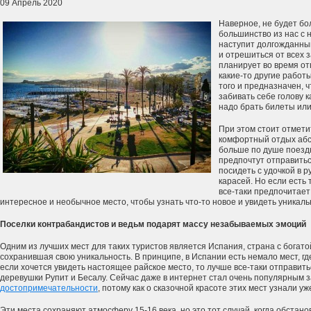
09 Апрель 2020
Наверное, не будет бо
большинство из нас с 
наступит долгожданный
и отрешиться от всех з
планирует во время от
какие-то другие работы
того и предназначен, 
забивать себе голову 
надо брать билеты или
При этом стоит отмети
комфортный отдых абс
больше по душе поездк
предпочтут отправитьс
посидеть с удочкой в 
карасей. Но если есть
все-таки предпочитает
интересное и необычное место, чтобы узнать что-то новое и увидеть уникал
Поселки контрабандистов и ведьм подарят массу незабываемых эмоций
Одним из лучших мест для таких туристов является Испания, страна с богат
сохранившая свою уникальность. В принципе, в Испании есть немало мест, гд
если хочется увидеть настоящее райское место, то лучше все-таки отправитьс
деревушки Рупит и Бесалу. Сейчас даже в интернет стал очень популярным 
достопримечательности
, потому как о сказочной красоте этих мест узнали уж
Эти места сохраняют атмосферу 15-16 века, но это тот случай, когда обстано