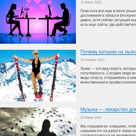
10 Июнь 2022
Пока нога все еще в гипсе реш
достижения в области Интернет
давно, хотя сейчас ситуация ещ
есть еще сайты, где действител
Почему катание на лыж
16 Ноябрь 2021
Лыжи — это вид спорта, которы
популярность. Сегодня люди в
виды спорта, отправляясь в зи
качественным и профессиональ
Музыка — лекарство дл
23 Июнь 2021
Мы слушаем ее в машине, что
слушаем его на работе через н
сосредоточиться на индивидуа