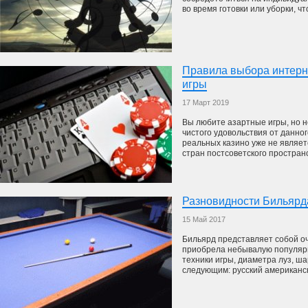
во время готовки или уборки, чт
Правила выбора интерн
игры
17 Март 2019
Вы любите азартные игры, но н
чистого удовольствия от данно
реальных казино уже не являет
стран постсоветского пространст
Разновидности Бильярд
15 Май 2017
Бильярд представляет собой оч
приобрела небывалую популярн
техники игры, диаметра луз, ша
следующим: русский американски