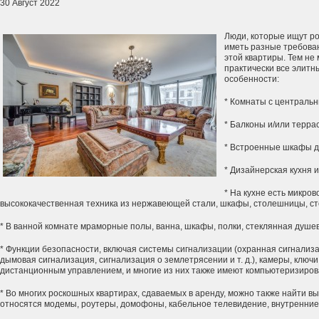
30 Август 2022
Люди, которые ищут ро
иметь разные требова
этой квартиры. Тем не
практически все элит
особенности:
* Комнаты с централь
* Балконы и/или терра
* Встроенные шкафы д
* Дизайнерская кухня и
* На кухне есть микров
высококачественная техника из нержавеющей стали, шкафы, столешницы, ст
* В ванной комнате мраморные полы, ванна, шкафы, полки, стеклянная душевая
* Функции безопасности, включая системы сигнализации (охранная сигнализ
дымовая сигнализация, сигнализация о землетрясении и т. д.), камеры, ключ
дистанционным управлением, и многие из них также имеют компьютеризиров
* Во многих роскошных квартирах, сдаваемых в аренду, можно также найти в
относятся модемы, роутеры, домофоны, кабельное телевидение, внутренние 