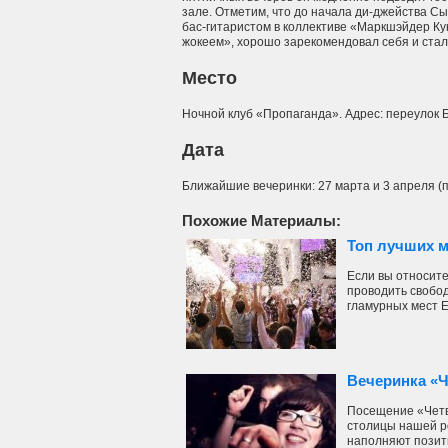
зале. Отметим, что до начала ди-джейства С
бас-гитаристом в коллективе «Маркшэйдер Кунс
жокеем», хорошо зарекомендовал себя и стал
Место
Ночной клуб «Пропаганда». Адрес: переулок 
Дата
Ближайшие вечеринки: 27 марта и 3 апреля (п
Похожие Материалы:
Топ лучших м
Если вы относите
проводить свобо
гламурных мест Ев
Вечеринка «Ч
Посещение «Четв
столицы нашей ро
наполняют позит