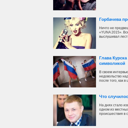
Горбачева пр
Ничто не предве
«YUNA 2015». Все
выслушивал лестн
Глава Курска
символикой
В своем интервью
недовольство на
после того, как в ц
Что случилос
На днях стало из
одном из местных
происшествия в се