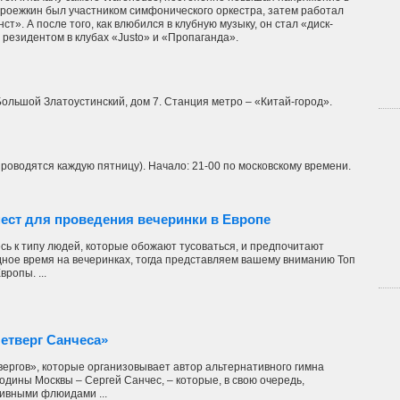
ыроежкин был участником симфонического оркестра, затем работал
т». А после того, как влюбился в клубную музыку, он стал «диск-
 резидентом в клубах «Justo» и «Пропаганда».
Большой Златоустинский, дом 7. Станция метро – «Китай-город».
роводятся каждую пятницу). Начало: 21-00 по московскому времени.
ест для проведения вечеринки в Европе
сь к типу людей, которые обожают тусоваться, и предпочитают
дное время на вечеринках, тогда представляем вашему вниманию Топ
ропы. ...
етверг Санчеса»
ергов», которые организовывает автор альтернативного гимна
дины Москвы – Сергей Санчес, – которые, в свою очередь,
ивными флюидами ...