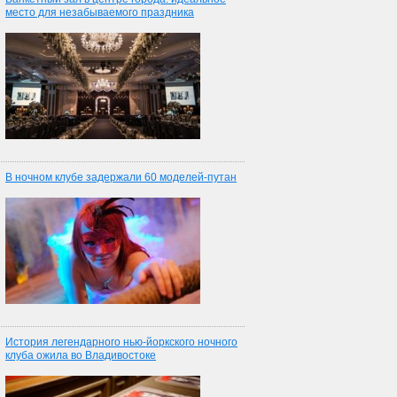
место для незабываемого праздника
В ночном клубе задержали 60 моделей-путан
История легендарного нью-йоркского ночного
клуба ожила во Владивостоке