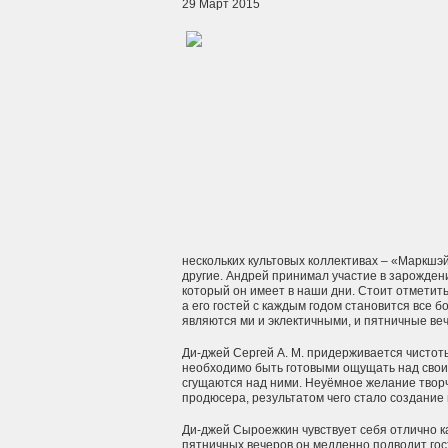
29 Март 2015
нескольких культовых коллективах – «Маркшэ
другие. Андрей принимал участие в зарождении
который он имеет в наши дни. Стоит отметит
а его гостей с каждым годом становится все б
являются ми и эклектичными, и пятничные ве
Ди-джей Сергей А. М. придерживается чистоты
необходимо быть готовыми ощущать над свои
сгущаются над ними. Неуёмное желание творч
продюсера, результатом чего стало создание 
Ди-джей Сыроежкин чувствует себя отлично ка
пятничных вечеров он медленно подводит гос