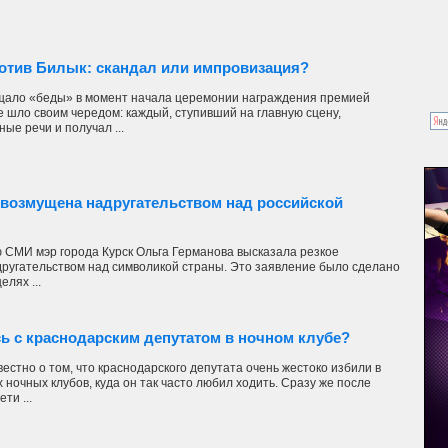
отив Билык: скандал или импровизация?
щало «беды» в момент начала церемонии награждения премией
 шло своим чередом: каждый, ступивший на главную сцену,
ые речи и получал ...
 возмущена надругательством над российской
 СМИ мэр города Курск Ольга Германова высказала резкое
другательством над символикой страны. Это заявление было сделано
елях ...
ь с краснодарским депутатом в ночном клубе?
вестно о том, что краснодарского депутата очень жестоко избили в
 ночных клубов, куда он так часто любил ходить. Сразу же после
ти ...