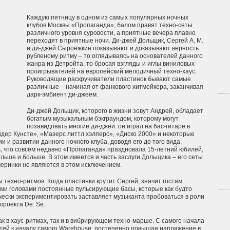
Каждую пятницу в одном из самых популярных ночных
клубов Москвы «Пропаганда», балом правят техно-сеты
различного уровня суровости, а приятные вечера плавно
переходят в приятные ночи. Ди-джей Дольщик, Сергей А. М.
и ди-джей Сыроежкин показывают и доказывают верность
рубленому ритму – то оглядываясь на основателей данного
жанра из Детройта, то бросая взгляды и иглы виниловых
проигрывателей на европейский мелодичный техно-хаус.
Руководящие раскручиватели пластинок бывают самые
различные – начиная от фанкового хитмейкера, заканчивая
дарк-эмбиент ди-джеем.
Ди-джей Дольщик, которого в жизни зовут Андрей, обладает
богатым музыкальным бэкграундом, которому могут
позавидовать многие ди-джеи: он играл на бас-гитаре в
йдер Кунсте», «Мазерс литтл хэлперс», «Диско 2000» и некоторые
 и развитии данного ночного клуба, доводя его до того вида,
ь, что совсем недавно «Пропаганда» праздновала 15-летний юбилей,
ольше и больше. В этом имеется и часть заслуги Дольщика – его сеты
черинки не являются в этом исключением.
 техно-ритмов. Когда пластинки крутит Сергей, значит гостям
ми головами постоянные пульсирующие басы, которые как будто
ески экспериментировать заставляет музыканта пробоваться в роли
проекта De: Se.
к в хаус-ритмах, так и в вибрирующем техно-марше. С самого начала
тей к началу самого Warehouse, постепенно повышая напряжение в