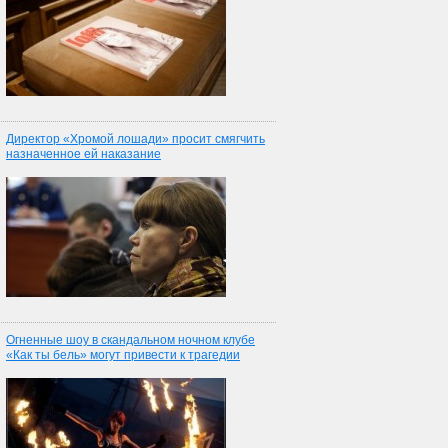
Директор «Хромой лошади» просит смягчить
назначенное ей наказание
Огненные шоу в скандальном ночном клубе
«Как ты бель» могут привести к трагедии